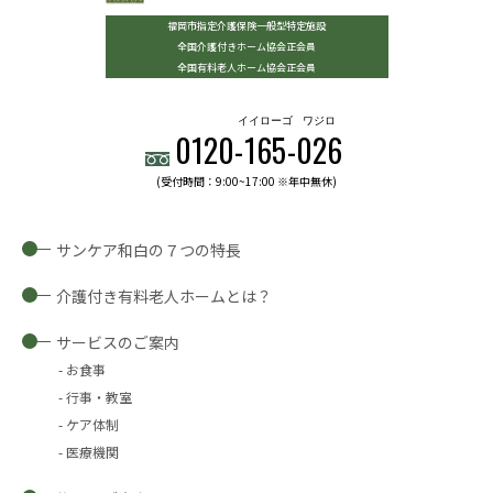
福岡市指定介護保険一般型特定施設
全国介護付きホーム協会正会員
全国有料老人ホーム協会正会員
イイローゴ
ワジロ
0120-
165
-
026
(受付時間：9:00~17:00 ※年中無休)
サンケア和白の７つの特長
介護付き有料老人ホームとは？
サービスのご案内
お食事
行事・教室
ケア体制
医療機関