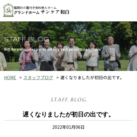
福岡の介護付き有料老人ホーム
サンケア和白
グランドホーム
STAFF BLOG
With the meticulous care, we will help each person to be "suitable"
HOME
スタッフブログ
遅くなりましたが初日の出です。
STAFF BLOG
遅くなりましたが初日の出です。
2022年01月06日