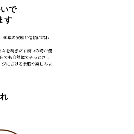
かいで
ます
、40年の実績と信頼に培わ
日々を紡ぎだす潤いの時が流
の日でも自然体でそっとさし
ージにおける余暇や楽しみま
流れ