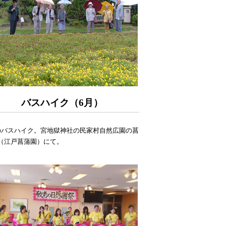
バスハイク（6月）
のバスハイク。宮地獄神社の民家村自然広園の菖
（江戸菖蒲園）にて。