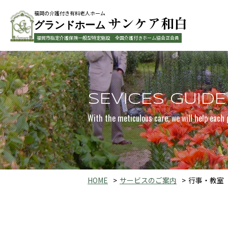
福岡の介護付き有料老人ホーム
サンケア和白
グランドホーム
福岡市指定介護保険一般型特定施設
全国介護付きホーム協会正会員
SEVICES GUIDE
With the meticulous care, we will help each 
HOME
サービスのご案内
行事・教室