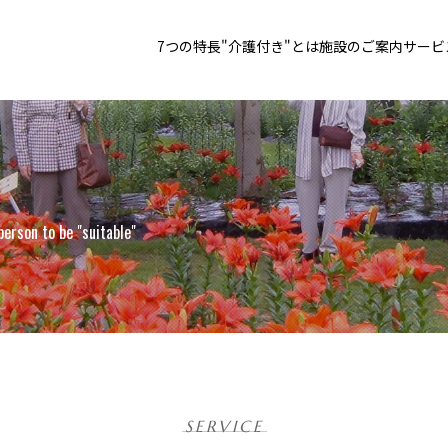
7つの特長
"介護付き"とは
施設のご案内
サービ
person to be "suitable"
SERVICE