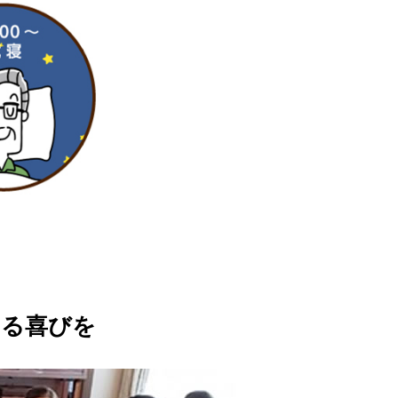
じ
じる喜びを