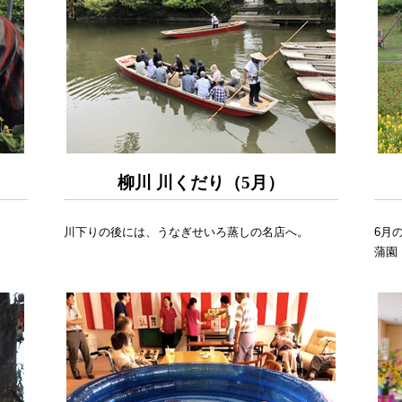
柳川 川くだり（5月）
川下りの後には、うなぎせいろ蒸しの名店へ。
6月
蒲園