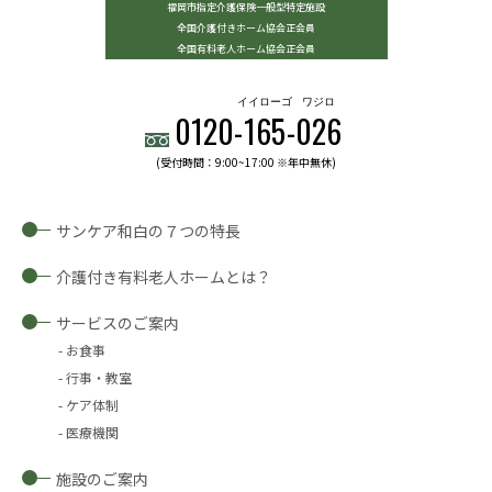
福岡市指定介護保険一般型特定施設
全国介護付きホーム協会正会員
全国有料老人ホーム協会正会員
イイローゴ
ワジロ
0120-
165
-
026
(受付時間：9:00~17:00 ※年中無休)
サンケア和白の７つの特長
介護付き有料老人ホームとは？
サービスのご案内
お食事
行事・教室
ケア体制
医療機関
施設のご案内