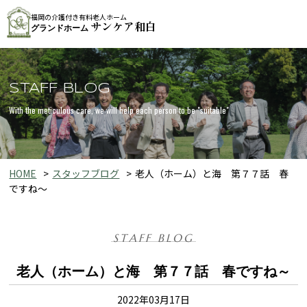
福岡の介護付き有料老人ホーム
サンケア和白
グランドホーム
STAFF BLOG
With the meticulous care, we will help each person to be "suitable"
HOME
スタッフブログ
老人（ホーム）と海 第７７話 春
ですね～
STAFF BLOG
老人（ホーム）と海 第７７話 春ですね～
2022年03月17日