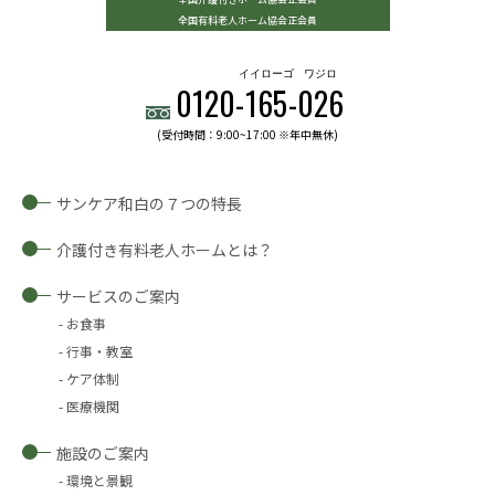
全国有料老人ホーム協会正会員
イイローゴ
ワジロ
0120-
165
-
026
(受付時間：9:00~17:00 ※年中無休)
サンケア和白の７つの特長
介護付き有料老人ホームとは？
サービスのご案内
お食事
行事・教室
ケア体制
医療機関
施設のご案内
環境と景観