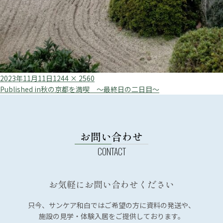
Posted
Full
2023年11月11日
1244 × 2560
投
on
size
Published in
秋の京都を満喫 ～最終日の二日目～
稿
ナ
ビ
お問い合わせ
ゲ
ー
シ
お気軽にお問い合わせください
ョ
ン
只今、サンケア和白では
ご希望の方に資料の発送や、
施設の見学・体験入居を
ご提供しております。