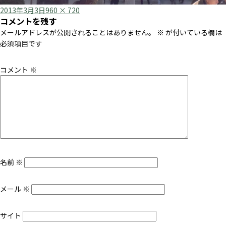
Posted
Full
2013年3月3日
960 × 720
コメントを残す
on
size
メールアドレスが公開されることはありません。
※
が付いている欄は
必須項目です
コメント
※
名前
※
メール
※
サイト