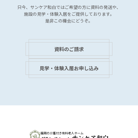
ン
只今、サンケア和白では
ご希望の方に資料の発送や、
施設の見学・体験入居を
ご提供しております。
是非この機会にどうぞ。
資料のご請求
見学・体験入居お申し込み
福岡の介護付き有料老人ホーム
サンケア和白