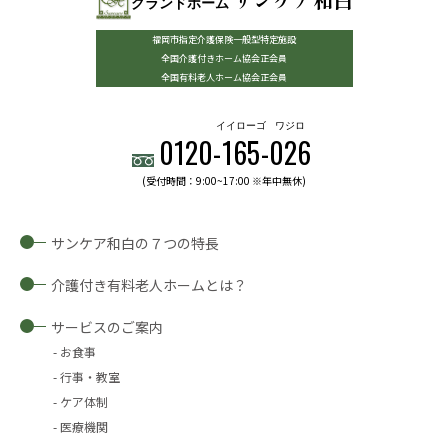
グランドホーム
福岡市指定介護保険一般型特定施設
全国介護付きホーム協会正会員
全国有料老人ホーム協会正会員
イイローゴ
ワジロ
0120-
165
-
026
(受付時間：9:00~17:00 ※年中無休)
サンケア和白の７つの特長
介護付き有料老人ホームとは？
サービスのご案内
お食事
行事・教室
ケア体制
医療機関