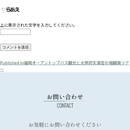
上に表示された文字を入力してください。
投
Published in
福岡オープントップバス観光と太宰府天満宮の梅観賞ツア
ー
稿
ナ
ビ
お問い合わせ
ゲ
ー
シ
ョ
お気軽にお問い合わせください