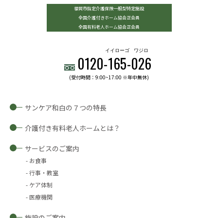
福岡市指定介護保険一般型特定施設
全国介護付きホーム協会正会員
全国有料老人ホーム協会正会員
イイローゴ
ワジロ
0120-
165
-
026
(受付時間：9:00~17:00 ※年中無休)
サンケア和白の７つの特長
介護付き有料老人ホームとは？
サービスのご案内
お食事
行事・教室
ケア体制
医療機関
施設のご案内