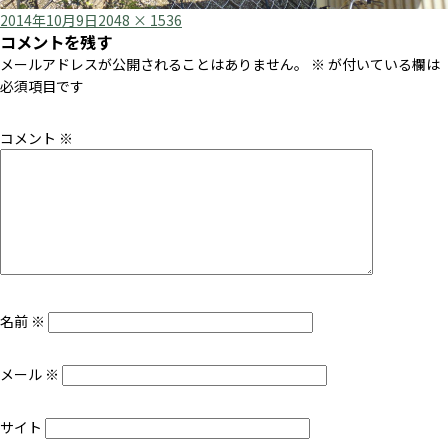
Posted
Full
2014年10月9日
2048 × 1536
コメントを残す
on
size
メールアドレスが公開されることはありません。
※
が付いている欄は
必須項目です
コメント
※
名前
※
メール
※
サイト