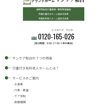
グランドホーム
福岡市指定介護保険一般型特定施設
全国介護付きホーム協会正会員
全国有料老人ホーム協会正会員
イイローゴ
ワジロ
0120-
165
-
026
(受付時間：9:00~17:00 ※年中無休)
サンケア和白の７つの特長
介護付き有料老人ホームとは？
サービスのご案内
お食事
行事・教室
ケア体制
医療機関