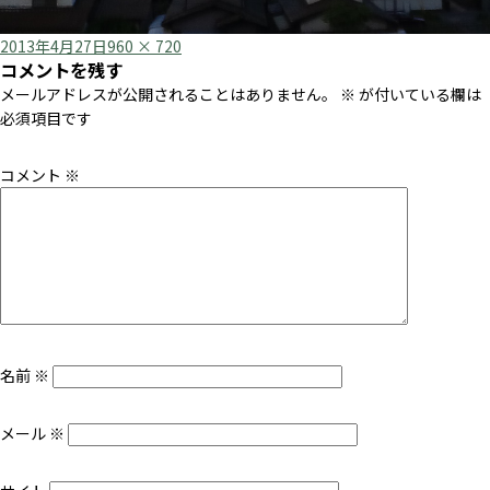
Posted
Full
2013年4月27日
960 × 720
コメントを残す
on
size
メールアドレスが公開されることはありません。
※
が付いている欄は
必須項目です
コメント
※
名前
※
メール
※