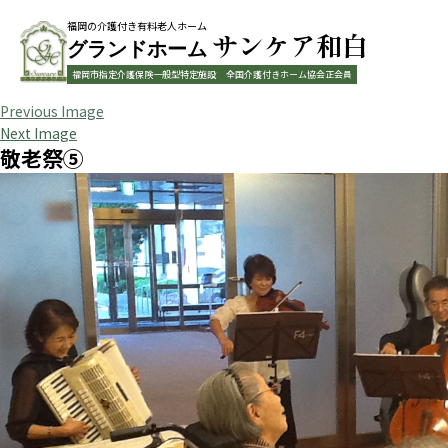
福岡の介護付き有料老人ホーム
サンケア和白
グランドホーム
福岡市指定介護保険一般型特定施設
全国介護付きホーム協会正会員
Previous Image
Next Image
敬老祭⑤