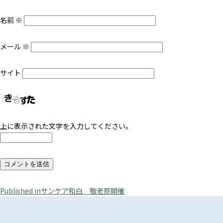
名前
※
メール
※
サイト
上に表示された文字を入力してください。
投
Published in
サンケア和白 敬老祭開催
稿
ナ