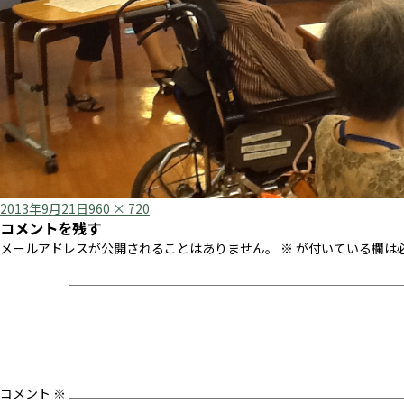
Posted
Full
2013年9月21日
960 × 720
コメントを残す
on
size
メールアドレスが公開されることはありません。
※
が付いている欄は
コメント
※