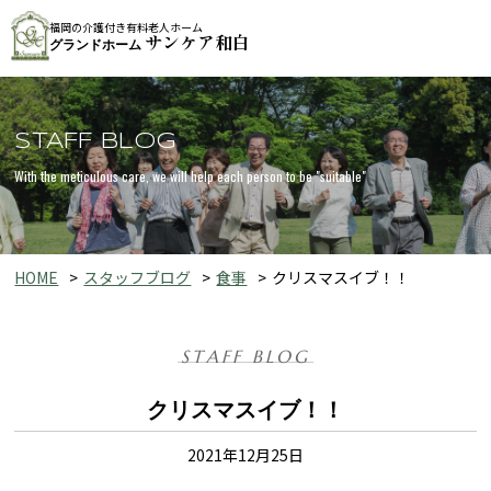
福岡の介護付き有料老人ホーム
サンケア和白
グランドホーム
STAFF BLOG
With the meticulous care, we will help each person to be "suitable"
HOME
スタッフブログ
食事
クリスマスイブ！！
STAFF BLOG
クリスマスイブ！！
2021年12月25日