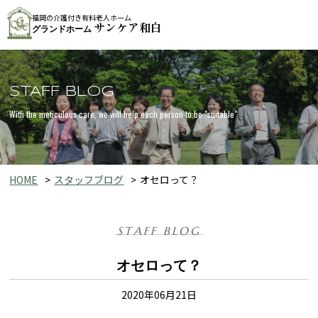
福岡の介護付き有料老人ホーム
サンケア和白
グランドホーム
STAFF BLOG
With the meticulous care, we will help each person to be "suitable"
HOME
スタッフブログ
オセロって？
STAFF BLOG
オセロって？
2020年06月21日