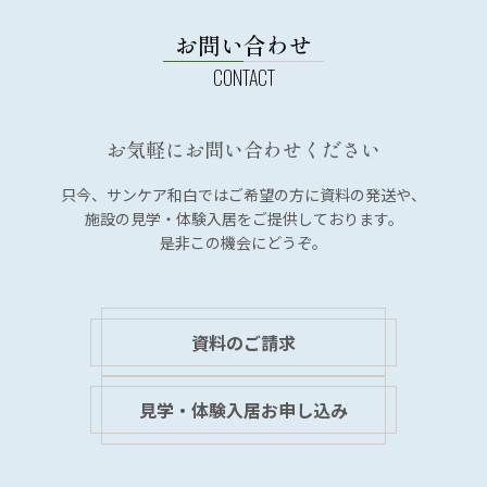
ナ
ビ
お問い合わせ
ゲ
ー
シ
お気軽にお問い合わせください
ョ
ン
只今、サンケア和白では
ご希望の方に資料の発送や、
施設の見学・体験入居を
ご提供しております。
是非この機会にどうぞ。
資料のご請求
見学・体験入居お申し込み