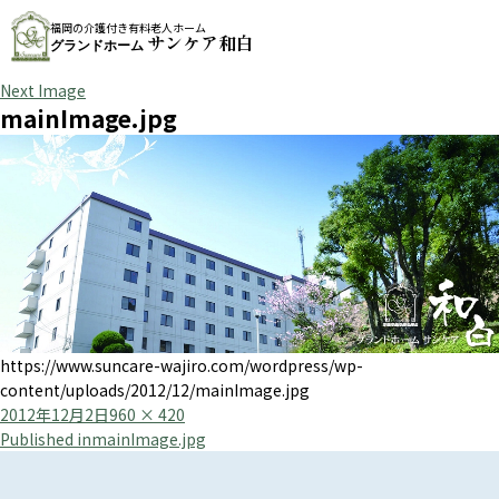
福岡の介護付き有料老人ホーム
サンケア和白
グランドホーム
Next Image
mainImage.jpg
https://www.suncare-wajiro.com/wordpress/wp-
content/uploads/2012/12/mainImage.jpg
Posted
Full
2012年12月2日
960 × 420
投
on
size
Published in
mainImage.jpg
稿