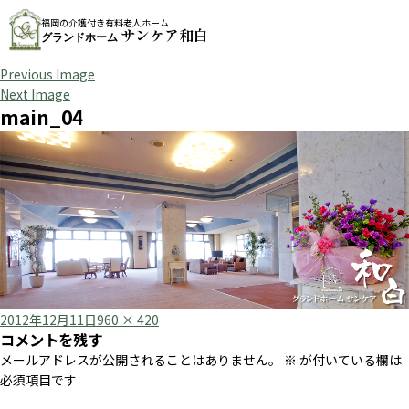
福岡の介護付き有料老人ホーム
サンケア和白
グランドホーム
Previous Image
Next Image
main_04
Posted
Full
2012年12月11日
960 × 420
コメントを残す
on
size
メールアドレスが公開されることはありません。
※
が付いている欄は
必須項目です