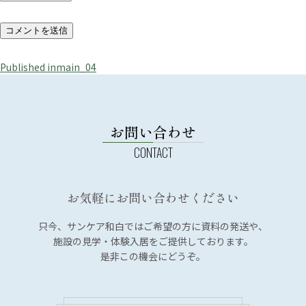
投
Published in
main_04
稿
ナ
ビ
お問い合わせ
ゲ
ー
シ
お気軽にお問い合わせください
ョ
ン
只今、サンケア和白では
ご希望の方に資料の発送や、
施設の見学・体験入居を
ご提供しております。
是非この機会にどうぞ。