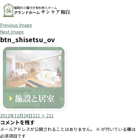
福岡の介護付き有料老人ホーム
サンケア和白
グランドホーム
Previous Image
Next Image
btn_shisetsu_ov
Posted
Full
2012年12月24日
221 × 221
コメントを残す
on
size
メールアドレスが公開されることはありません。
※
が付いている欄は
必須項目です