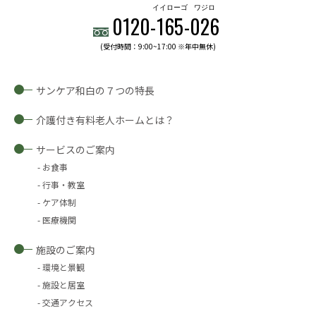
イイローゴ
ワジロ
0120-
165
-
026
(受付時間：9:00~17:00 ※年中無休)
サンケア和白の７つの特長
介護付き有料老人ホームとは？
サービスのご案内
お食事
行事・教室
ケア体制
医療機関
施設のご案内
環境と景観
施設と居室
交通アクセス