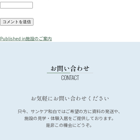
投
Published in
施設のご案内
稿
ナ
ビ
お問い合わせ
ゲ
ー
シ
お気軽にお問い合わせください
ョ
ン
只今、サンケア和白では
ご希望の方に資料の発送や、
施設の見学・体験入居を
ご提供しております。
是非この機会にどうぞ。