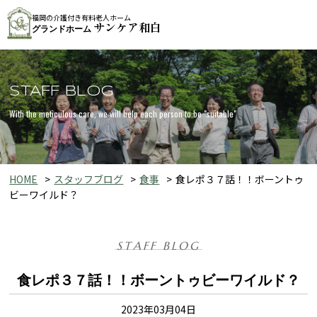
福岡の介護付き有料老人ホーム
サンケア和白
グランドホーム
STAFF BLOG
With the meticulous care, we will help each person to be "suitable"
HOME
スタッフブログ
食事
食レポ３７話！！ボーントゥ
ビーワイルド？
STAFF BLOG
食レポ３７話！！ボーントゥビーワイルド？
2023年03月04日