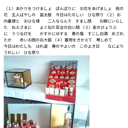
（１）あかりをつけましょ ぼんぼりに お花をあげましょ 桃の
花 五人ばやしの 笛太鼓 今日はたのしい ひな祭り （２）お
内裏様と おひな様 二人ならんで すまし顔 お嫁にいらし
た ねえさまに よく似た官女の白い顔 （３）金のびょうぶ
に うつる灯を かすかにゆする 春の風 すこし白酒 めされ
たか 赤いお顔の右大臣 （４）着物をきかえて 帯しめて
今日はわたしも はれ姿 春のやよいの このよき日 なにより
うれしい ひな祭り