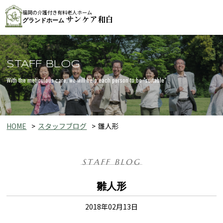
福岡の介護付き有料老人ホーム
サンケア和白
グランドホーム
STAFF BLOG
With the meticulous care, we will help each person to be "suitable"
HOME
スタッフブログ
雛人形
STAFF BLOG
雛人形
2018年02月13日