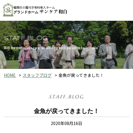
福岡の介護付き有料老人ホーム
サンケア和白
グランドホーム
STAFF BLOG
With the meticulous care, we will help each person to be "suitable"
HOME
スタッフブログ
金魚が戻ってきました！
STAFF BLOG
金魚が戻ってきました！
2020年08月16日