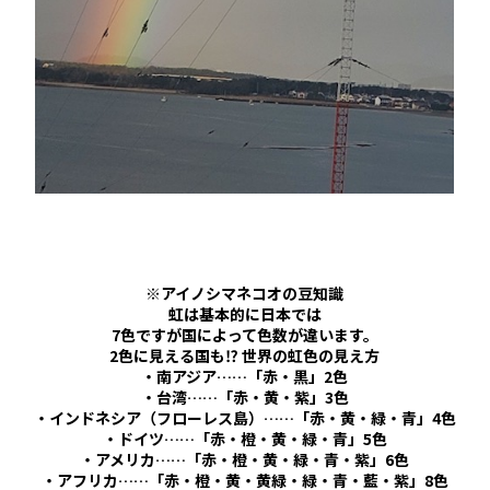
※アイノシマネコオの豆知識
虹は基本的に日本では
7色ですが国によって色数が違います。
2色に見える国も⁉ 世界の虹色の見え方
・南アジア……「赤・黒」
2色
・台湾……「赤・黄・紫」3
色
・インドネシア（フローレス島）……「赤・黄・緑・青」4
色
・ドイツ……「赤・橙・黄・緑・青」5
色
・アメリカ……「赤・橙・黄・緑・青・紫」6
色
・アフリカ……「赤・橙・黄・黄緑・緑・青・藍・紫」8
色