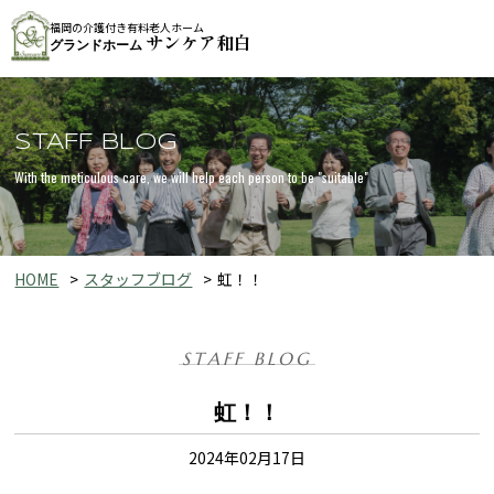
福岡の介護付き有料老人ホーム
サンケア和白
グランドホーム
STAFF BLOG
With the meticulous care, we will help each person to be "suitable"
HOME
スタッフブログ
虹！！
STAFF BLOG
虹！！
2024年02月17日