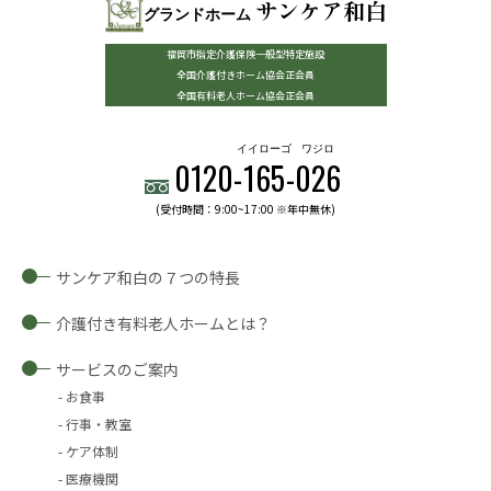
サンケア和白
グランドホーム
福岡市指定介護保険一般型特定施設
全国介護付きホーム協会正会員
全国有料老人ホーム協会正会員
イイローゴ
ワジロ
0120-
165
-
026
(受付時間：9:00~17:00 ※年中無休)
サンケア和白の７つの特長
介護付き有料老人ホームとは？
サービスのご案内
お食事
行事・教室
ケア体制
医療機関