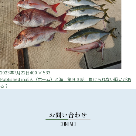
Posted
Full
2023年7月22日
400 × 533
投
on
size
Published in
老人（ホーム）と海 第９３話 負けられない戦いがあ
る？
稿
ナ
ビ
お問い合わせ
ゲ
ー
シ