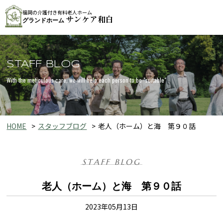
福岡の介護付き有料老人ホーム
サンケア和白
グランドホーム
STAFF BLOG
With the meticulous care, we will help each person to be "suitable"
HOME
スタッフブログ
老人（ホーム）と海 第９０話
STAFF BLOG
老人（ホーム）と海 第９０話
2023年05月13日