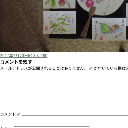
Posted
Full
2017年7月20日
640 × 480
コメントを残す
on
size
メールアドレスが公開されることはありません。
※
が付いている欄は
コメント
※