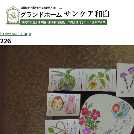
福岡の介護付き有料老人ホーム
サンケア和白
グランドホーム
福岡市指定介護保険一般型特定施設
全国介護付きホーム協会正会員
Previous Image
226