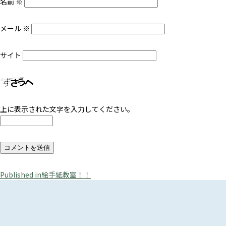
名前
※
メール
※
サイト
上に表示された文字を入力してください。
投
Published in
絵手紙教室！！
稿
ナ
ビ