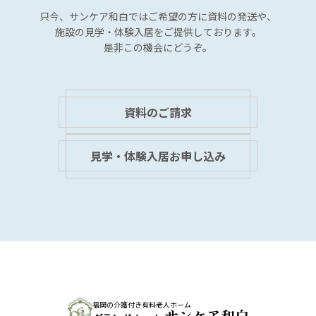
ン
只今、サンケア和白では
ご希望の方に資料の発送や、
施設の見学・体験入居を
ご提供しております。
是非この機会にどうぞ。
資料のご請求
見学・体験入居お申し込み
福岡の介護付き有料老人ホーム
サンケア和白