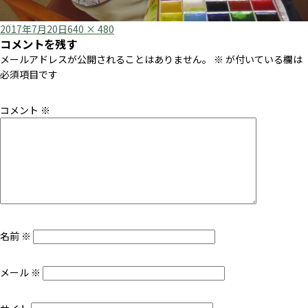
Posted
Full
2017年7月20日
640 × 480
コメントを残す
on
size
メールアドレスが公開されることはありません。
※
が付いている欄は
必須項目です
コメント
※
名前
※
メール
※