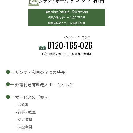
グランドホーム
福岡市指定介護保険一般型特定施設
全国介護付きホーム協会正会員
全国有料老人ホーム協会正会員
イイローゴ
ワジロ
0120-
165
-
026
(受付時間：9:00~17:00 ※年中無休)
サンケア和白の７つの特長
介護付き有料老人ホームとは？
サービスのご案内
お食事
行事・教室
ケア体制
医療機関