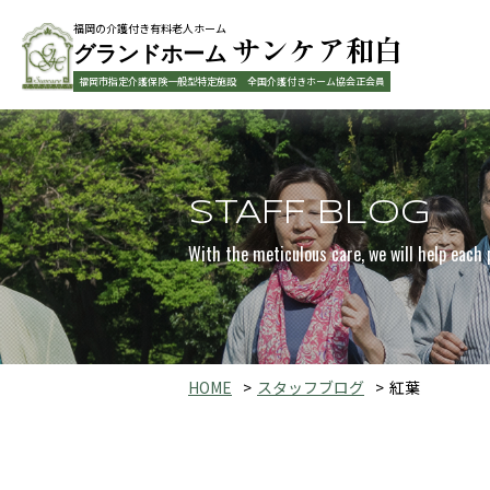
福岡の介護付き有料老人ホーム
サンケア和白
グランドホーム
福岡市指定介護保険一般型特定施設
全国介護付きホーム協会正会員
STAFF BLOG
With the meticulous care, we will help each 
HOME
スタッフブログ
紅葉