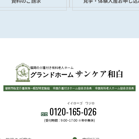
資料のご請求
見学・体験入居お申し込
福岡の介護付き有料老人ホーム
サンケア和白
グランドホーム
福岡市指定介護保険一般型特定施設
全国介護付きホーム協会正会員
全国有料老人ホーム協会正会員
イイローゴ
ワジロ
0120-
165
-
026
(受付時間：9:00~17:00 ※年中無休)