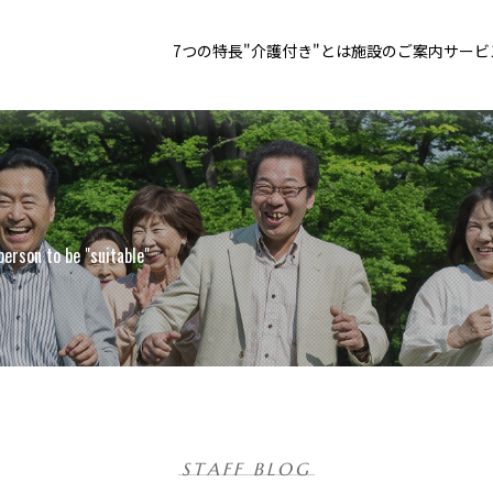
7つの特長
"介護付き"とは
施設のご案内
サービ
person to be "suitable"
STAFF BLOG