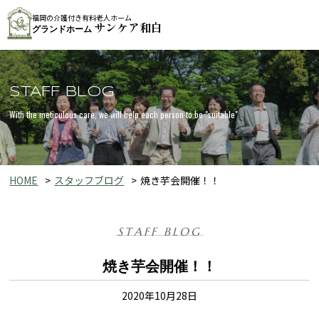
福岡の介護付き有料老人ホーム
サンケア和白
グランドホーム
STAFF BLOG
With the meticulous care, we will help each person to be "suitable"
HOME
スタッフブログ
焼き芋会開催！！
STAFF BLOG
焼き芋会開催！！
2020年10月28日