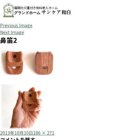
福岡の介護付き有料老人ホーム
サンケア和白
グランドホーム
Previous Image
Next Image
鼻笛2
Posted
Full
2013年10月10日
186 × 271
コメントを残す
on
size