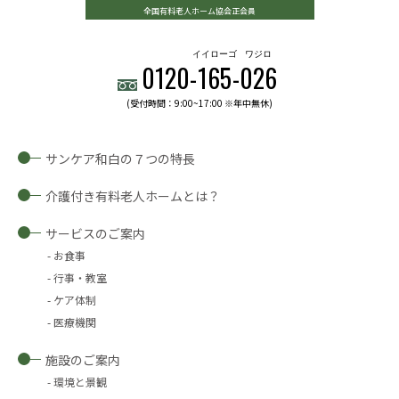
全国有料老人ホーム協会正会員
イイローゴ
ワジロ
0120-
165
-
026
(受付時間：9:00~17:00 ※年中無休)
サンケア和白の７つの特長
介護付き有料老人ホームとは？
サービスのご案内
お食事
行事・教室
ケア体制
医療機関
施設のご案内
環境と景観