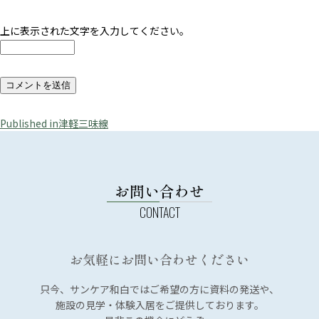
上に表示された文字を入力してください。
投
Published in
津軽三味線
稿
ナ
ビ
お問い合わせ
ゲ
ー
シ
お気軽にお問い合わせください
ョ
ン
只今、サンケア和白では
ご希望の方に資料の発送や、
施設の見学・体験入居を
ご提供しております。