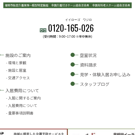
福岡市指定介護保険一般型特定施設
全国介護付きホーム協会正会員
全国有料老人ホーム協会正会員
イイローゴ
ワジロ
0120-
165
-
026
(受付時間：9:00~17:00 ※年中無休)
施設のご案内
空室状況
環境と景観
資料請求
施設と居室
見学・体験入居お申し込み
交通アクセス
スタッフブログ
入居費用について
入居に関するご案内
入居費用について
重要事項説明書