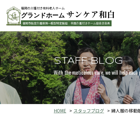
福岡の介護付き有料老人ホーム
サンケア和白
グランドホーム
福岡市指定介護保険一般型特定施設
全国介護付きホーム協会正会員
STAFF BLOG
With the meticulous care, we will help each 
HOME
スタッフブログ
婦人服の移動