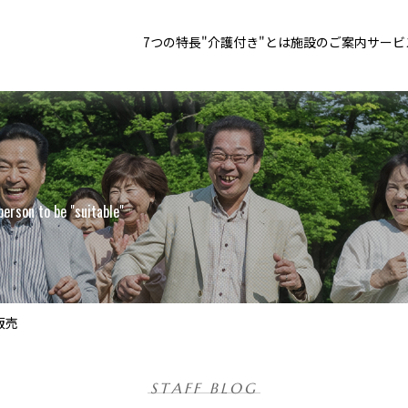
7つの特長
"介護付き"とは
施設のご案内
サービ
person to be "suitable"
販売
STAFF BLOG