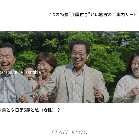
7つの特長
"介護付き"とは
施設のご案内
サービ
person to be "suitable"
り鳥と夕日第6話と私（女性）？
STAFF BLOG