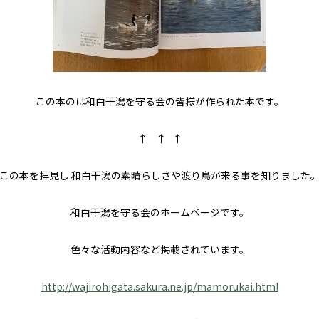
この本のは和白干潟を守る会の皆様が作られた本です。
↑ ↑ ↑
この本を拝見し 和白干潟の素晴らしさや渡り鳥が来る事を知りました
和白干潟を守る会のホームページです。
色々な活動内容など掲載されています。
http://wajirohigata.sakura.ne.jp/mamorukai.html