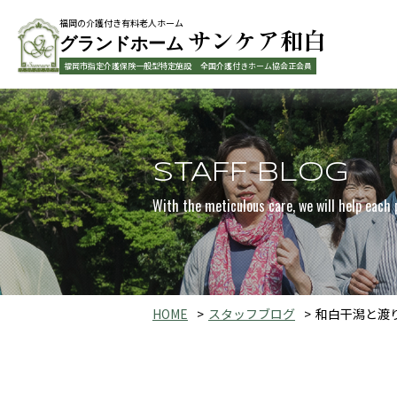
福岡の介護付き有料老人ホーム
サンケア和白
グランドホーム
福岡市指定介護保険一般型特定施設
全国介護付きホーム協会正会員
STAFF BLOG
With the meticulous care, we will help each 
HOME
スタッフブログ
和白干潟と渡