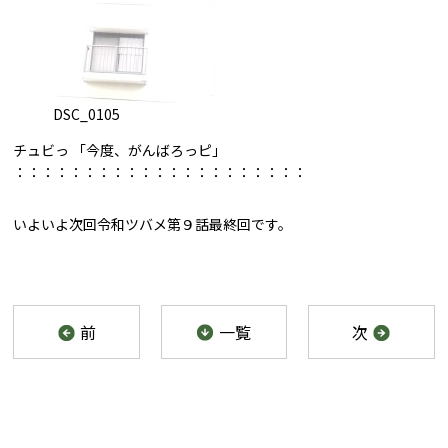
DSC_0105
チュビっ 「今度、がんばろっピ」
：：：：：：：：：：：：：：：：：：：：：
いよいよ次回令和ツバメ第９話最終回です。
前
一覧
次