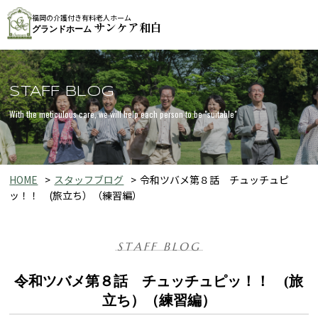
福岡の介護付き有料老人ホーム
サンケア和白
グランドホーム
STAFF BLOG
With the meticulous care, we will help each person to be "suitable"
HOME
スタッフブログ
令和ツバメ第８話 チュッチュピ
ッ！！ (旅立ち）（練習編）
STAFF BLOG
令和ツバメ第８話 チュッチュピッ！！ (旅
立ち）（練習編）