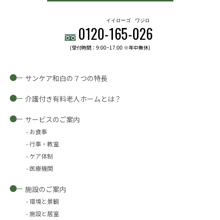
イイローゴ
ワジロ
0120-
165
-
026
(受付時間：9:00~17:00 ※年中無休)
サンケア和白の７つの特長
介護付き有料老人ホームとは？
サービスのご案内
お食事
行事・教室
ケア体制
医療機関
施設のご案内
環境と景観
施設と居室