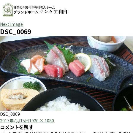
福岡の介護付き有料老人ホーム
サンケア和白
グランドホーム
Next Image
DSC_0069
DSC_0069
Posted
Full
2017年7月15日
1920 × 1080
コメントを残す
on
size