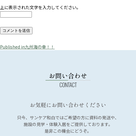
上に表示された文字を入力してください。
投
Published in
九州海の幸！！
稿
ナ
ビ
お問い合わせ
ゲ
ー
シ
お気軽にお問い合わせください
ョ
ン
只今、サンケア和白では
ご希望の方に資料の発送や、
施設の見学・体験入居を
ご提供しております。
是非この機会にどうぞ。