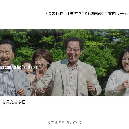
7つの特長
"介護付き"とは
施設のご案内
サービ
person to be "suitable"
から見える夕日
STAFF BLOG