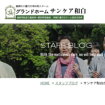
福岡の介護付き有料老人ホーム
サンケア和白
グランドホーム
福岡市指定介護保険一般型特定施設
全国介護付きホーム協会正会員
STAFF BLOG
With the meticulous care, we will help each 
HOME
スタッフブログ
サンケア和白