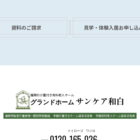
資料のご請求
見学・体験入居お申し込
福岡の介護付き有料老人ホーム
サンケア和白
グランドホーム
福岡市指定介護保険一般型特定施設
全国介護付きホーム協会正会員
全国有料老人ホーム協会正会員
イイローゴ
ワジロ
0120-
165
-
026