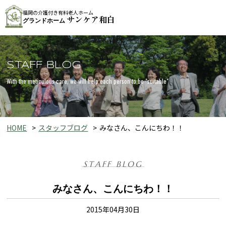
福岡の介護付き有料老人ホーム
サンケア和白
グランドホーム
STAFF BLOG
With the meticulous care, we will help each person to be "suitable"
HOME
スタッフブログ
みなさん、こんにちわ！！
STAFF BLOG
みなさん、こんにちわ！！
2015年04月30日