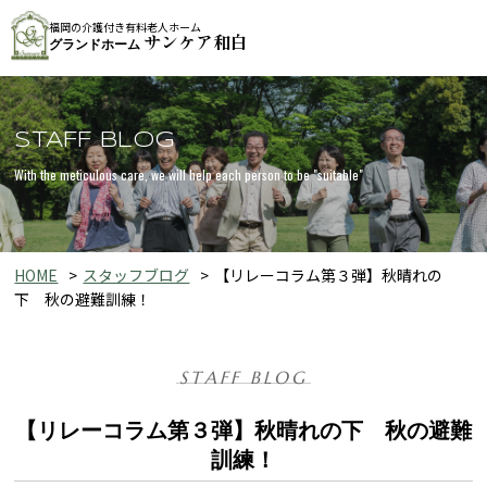
福岡の介護付き有料老人ホーム
サンケア和白
グランドホーム
STAFF BLOG
With the meticulous care, we will help each person to be "suitable"
HOME
スタッフブログ
【リレーコラム第３弾】秋晴れの
下 秋の避難訓練！
STAFF BLOG
【リレーコラム第３弾】秋晴れの下 秋の避難
訓練！