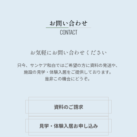
稿
ナ
ビ
お問い合わせ
ゲ
ー
シ
お気軽にお問い合わせください
ョ
ン
只今、サンケア和白では
ご希望の方に資料の発送や、
施設の見学・体験入居を
ご提供しております。
是非この機会にどうぞ。
資料のご請求
見学・体験入居お申し込み