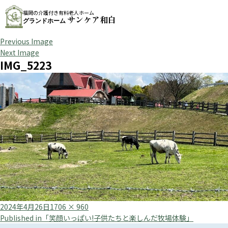
福岡の介護付き有料老人ホーム
サンケア和白
グランドホーム
Previous Image
Next Image
IMG_5223
Posted
Full
2024年4月26日
1706 × 960
投
on
size
Published in
「笑顔いっぱい!子供たちと楽しんだ牧場体験」