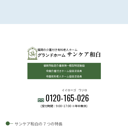
福岡の介護付き有料老人ホーム
サンケア和白
グランドホーム
福岡市指定介護保険一般型特定施設
全国介護付きホーム協会正会員
全国有料老人ホーム協会正会員
イイローゴ
ワジロ
0120-
165
-
026
(受付時間：9:00~17:00 ※年中無休)
サンケア和白の７つの特長