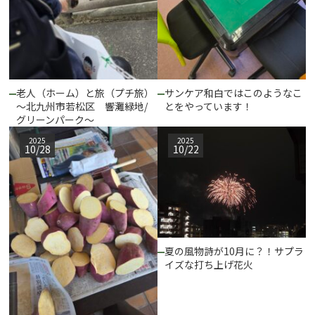
老人（ホーム）と旅（プチ旅）
サンケア和白ではこのようなこ
～北九州市若松区 響灘緑地/
とをやっています！
グリーンパーク～
2025
2025
10/28
10/22
夏の風物詩が10月に？！サプラ
イズな打ち上げ花火