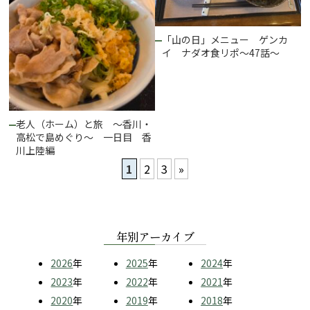
「山の日」メニュー ゲンカ
イ ナダオ食リポ～47話～
老人（ホーム）と旅 ～香川・
高松で島めぐり～ 一日目 香
川上陸編
1
2
3
»
年別アーカイブ
2026
年
2025
年
2024
年
2023
年
2022
年
2021
年
2020
年
2019
年
2018
年