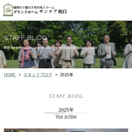
福岡の介護付き有料老人ホーム
サンケア和白
グランドホーム
STAFF BLOG
With the meticulous care, we will help each person to be "suitable"
HOME
スタッフブログ
2025年
STAFF BLOG
2025年