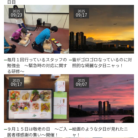
日目
2025
2025
09/23
09/17
毎月１回行っているスタッフの
雷がゴロゴロなっているのに対
勉強会 ～緊急時の対応に関す
照的な綺麗な夕日ニャっ！
る研修～
2025
2025
09/17
09/07
９月１５日は敬老の日 ～ご入
絵画のような夕日が見れたニ
居者様感謝の集い～開催！
ャ！