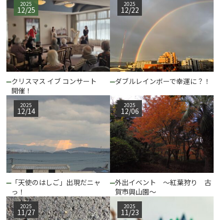
2025
2025
12/25
12/22
クリスマス イブ コンサート
ダブルレインボーで幸運に？！
開催！
2025
2025
12/14
12/06
「天使のはしご」出現だニャ
外出イベント ～紅葉狩り 古
っ！
賀市興山園～
2025
2025
11/27
11/23