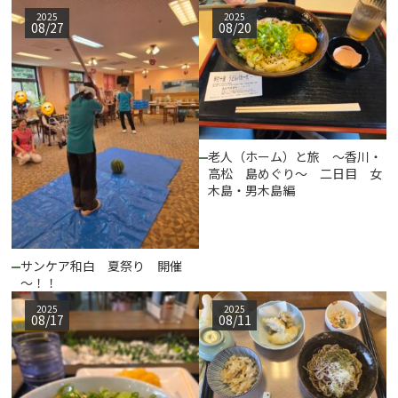
2025
2025
08/27
08/20
老人（ホーム）と旅 ～香川・
高松 島めぐり～ 二日目 女
木島・男木島編
サンケア和白 夏祭り 開催
～！！
2025
2025
08/17
08/11