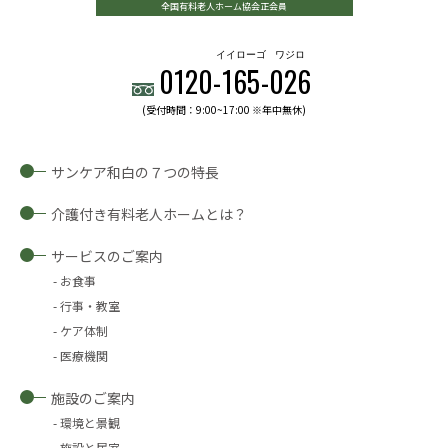
全国有料老人ホーム協会正会員
イイローゴ
ワジロ
0120-
165
-
026
(受付時間：9:00~17:00 ※年中無休)
サンケア和白の７つの特長
介護付き有料老人ホームとは？
サービスのご案内
お食事
行事・教室
ケア体制
医療機関
施設のご案内
環境と景観
施設と居室