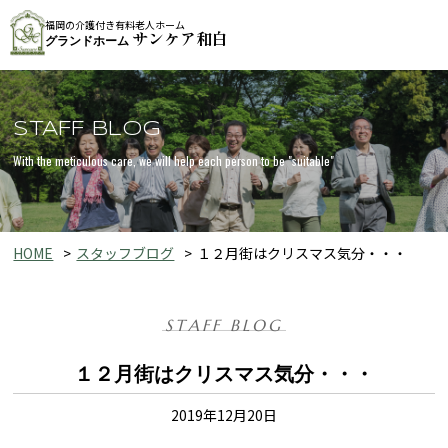
福岡の介護付き有料老人ホーム
サンケア和白
グランドホーム
STAFF BLOG
With the meticulous care, we will help each person to be "suitable"
HOME
スタッフブログ
１２月街はクリスマス気分・・・
STAFF BLOG
１２月街はクリスマス気分・・・
2019年12月20日