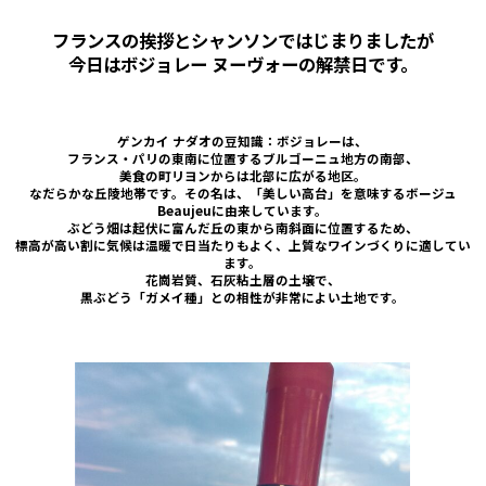
フランスの挨拶とシャンソンではじまりましたが
今日はボジョレー ヌーヴォーの解禁日です。
ゲンカイ ナダオの豆知識：ボジョレーは、
フランス・パリの東南に位置するブルゴーニュ地方の南部、
美食の町リヨンからは北部に広がる地区。
なだらかな丘陵地帯です。その名は、「美しい高台」を意味するボージュ
Beaujeuに由来しています。
ぶどう畑は起伏に富んだ丘の東から南斜面に位置するため、
標高が高い割に気候は温暖で日当たりもよく、上質なワインづくりに適してい
ます。
花崗岩質、石灰粘土層の土壌で、
黒ぶどう「ガメイ種」との相性が非常によい土地です。