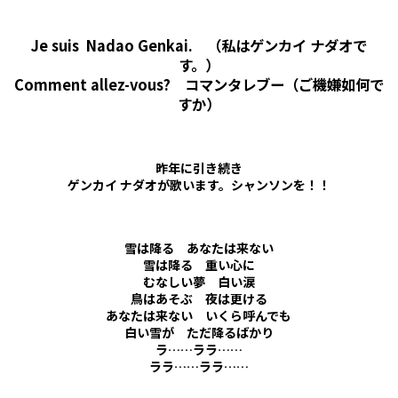
Je suis Nadao
Genkai
.
（私はゲンカイ ナダオで
す。）
Comment allez-vous?
コマンタレブー（ご機嫌如何で
すか）
昨年に引き続き
ゲンカイ ナダオが歌います。シャンソンを！！
雪は降る あなたは来ない
雪は降る 重い心に
むなしい夢 白い涙
鳥はあそぶ 夜は更ける
あなたは来ない いくら呼んでも
白い雪が ただ降るばかり
ラ……ララ……
ララ……ララ……