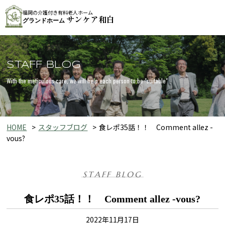
福岡の介護付き有料老人ホーム
サンケア和白
グランドホーム
STAFF BLOG
With the meticulous care, we will help each person to be "suitable"
HOME
スタッフブログ
食レポ35話！！ Comment allez -
vous?
STAFF BLOG
食レポ35話！！ Comment allez -vous?
2022年11月17日