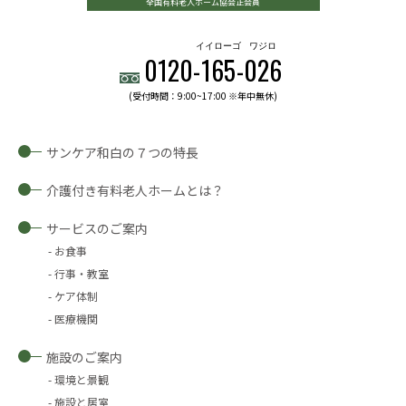
全国有料老人ホーム協会正会員
イイローゴ
ワジロ
0120-
165
-
026
(受付時間：9:00~17:00 ※年中無休)
サンケア和白の７つの特長
介護付き有料老人ホームとは？
サービスのご案内
お食事
行事・教室
ケア体制
医療機関
施設のご案内
環境と景観
施設と居室