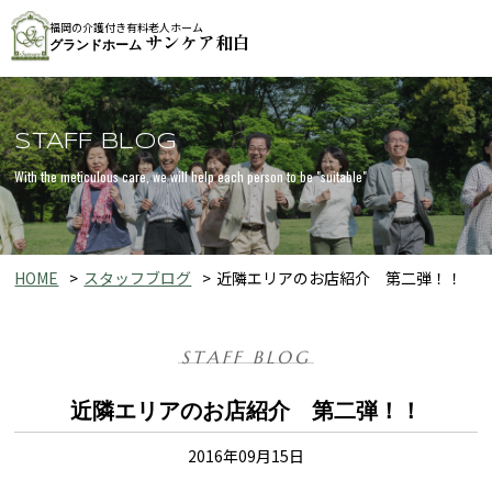
福岡の介護付き有料老人ホーム
サンケア和白
グランドホーム
STAFF BLOG
With the meticulous care, we will help each person to be "suitable"
HOME
スタッフブログ
近隣エリアのお店紹介 第二弾！！
STAFF BLOG
近隣エリアのお店紹介 第二弾！！
2016年09月15日