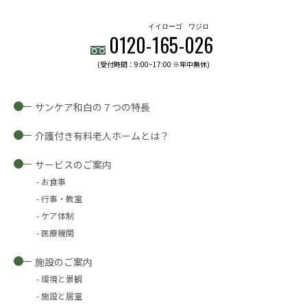
イイローゴ
ワジロ
0120-
165
-
026
(受付時間：9:00~17:00 ※年中無休)
サンケア和白の７つの特長
介護付き有料老人ホームとは？
サービスのご案内
お食事
行事・教室
ケア体制
医療機関
施設のご案内
環境と景観
施設と居室