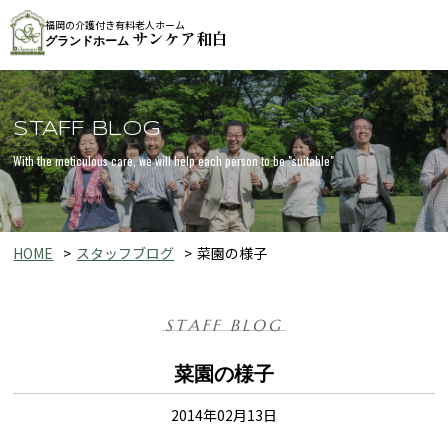
福岡の介護付き有料老人ホーム
サンケア和白
グランドホーム
STAFF BLOG
With the meticulous care, we will help each person to be "suitable"
HOME
スタッフブログ
菜園の様子
STAFF BLOG
菜園の様子
2014年02月13日