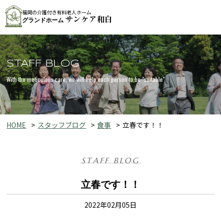
福岡の介護付き有料老人ホーム
サンケア和白
グランドホーム
STAFF BLOG
With the meticulous care, we will help each person to be "suitable"
HOME
スタッフブログ
食事
立春です！！
STAFF BLOG
立春です！！
2022年02月05日