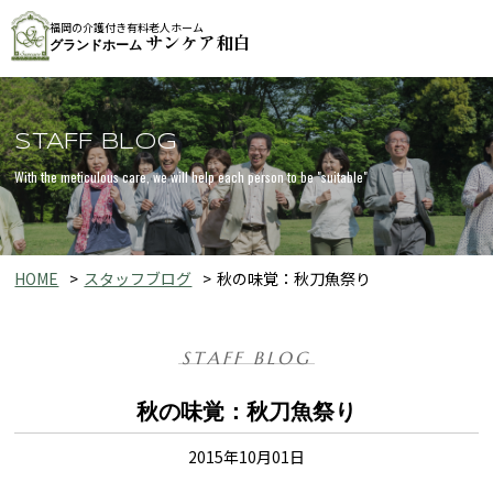
福岡の介護付き有料老人ホーム
サンケア和白
グランドホーム
STAFF BLOG
With the meticulous care, we will help each person to be "suitable"
HOME
スタッフブログ
秋の味覚：秋刀魚祭り
STAFF BLOG
秋の味覚：秋刀魚祭り
2015年10月01日