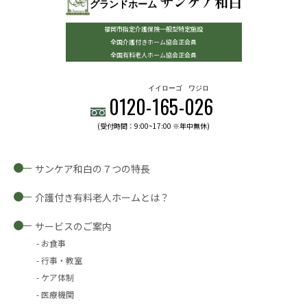
サンケア和白
グランドホーム
福岡市指定介護保険一般型特定施設
全国介護付きホーム協会正会員
全国有料老人ホーム協会正会員
イイローゴ
ワジロ
0120-
165
-
026
(受付時間：9:00~17:00 ※年中無休)
サンケア和白の７つの特長
介護付き有料老人ホームとは？
サービスのご案内
お食事
行事・教室
ケア体制
医療機関