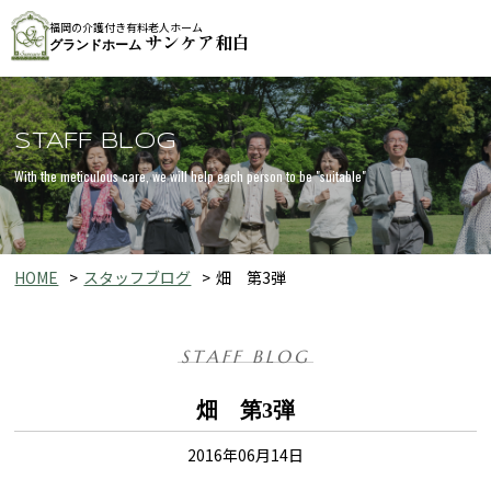
福岡の介護付き有料老人ホーム
サンケア和白
グランドホーム
STAFF BLOG
With the meticulous care, we will help each person to be "suitable"
HOME
スタッフブログ
畑 第3弾
STAFF BLOG
畑 第3弾
2016年06月14日