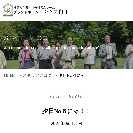
福岡の介護付き有料老人ホーム
サンケア和白
グランドホーム
STAFF BLOG
With the meticulous care, we will help each person to be "suitable"
HOME
スタッフブログ
夕日No６にゃ！！
STAFF BLOG
夕日No６にゃ！！
2021年08月27日