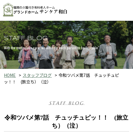
福岡の介護付き有料老人ホーム
サンケア和白
グランドホーム
STAFF BLOG
With the meticulous care, we will help each person to be "suitable"
HOME
スタッフブログ
令和ツバメ第7話 チュッチュピ
ッ！！ (旅立ち）（泣）
STAFF BLOG
令和ツバメ第7話 チュッチュピッ！！ (旅立
ち）（泣）