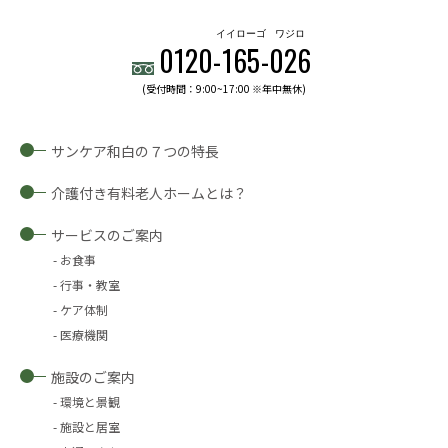
イイローゴ
ワジロ
0120-
165
-
026
(受付時間：9:00~17:00 ※年中無休)
サンケア和白の７つの特長
介護付き有料老人ホームとは？
サービスのご案内
お食事
行事・教室
ケア体制
医療機関
施設のご案内
環境と景観
施設と居室