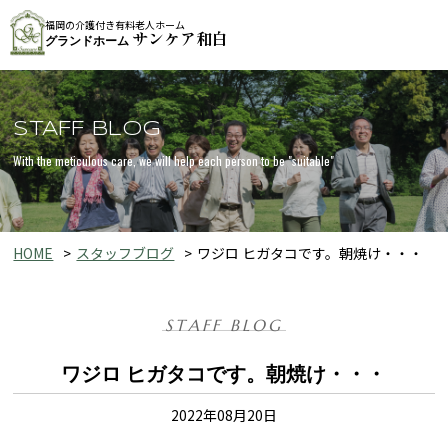
福岡の介護付き有料老人ホーム
サンケア和白
グランドホーム
STAFF BLOG
With the meticulous care, we will help each person to be "suitable"
HOME
スタッフブログ
ワジロ ヒガタコです。朝焼け・・・
STAFF BLOG
ワジロ ヒガタコです。朝焼け・・・
2022年08月20日