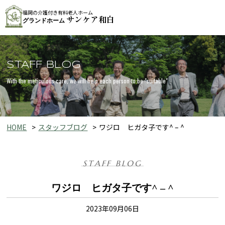
福岡の介護付き有料老人ホーム
サンケア和白
グランドホーム
STAFF BLOG
With the meticulous care, we will help each person to be "suitable"
HOME
スタッフブログ
ワジロ ヒガタ子です^ – ^
STAFF BLOG
ワジロ ヒガタ子です^ – ^
2023年09月06日