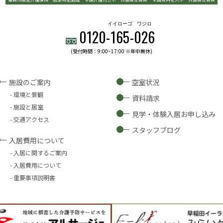
イイローゴ
ワジロ
0120-
165
-
026
(受付時間：9:00~17:00 ※年中無休)
施設のご案内
空室状況
環境と景観
資料請求
施設と居室
見学・体験入居お申し込み
交通アクセス
スタッフブログ
入居費用について
入居に関するご案内
入居費用について
重要事項説明書