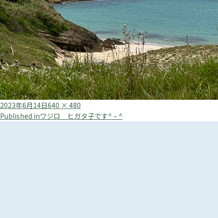
Posted
Full
2023年6月14日
640 × 480
投
on
size
Published in
ワジロ ヒガタ子です^ – ^
稿
ナ
ビ
ゲ
ー
シ
ョ