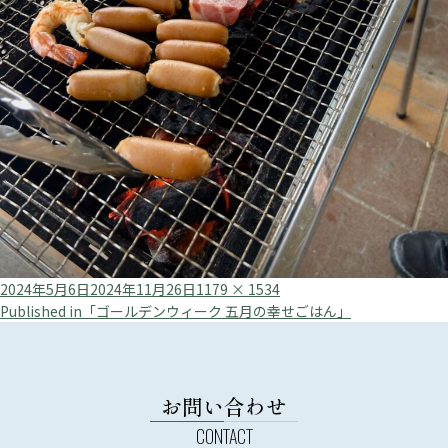
Posted
Full
2024年5月6日
2024年11月26日
1179 × 1534
投
on
size
Published in
「ゴールデンウィーク 五月の幸せごはん」
稿
ナ
ビ
お問い合わせ
ゲ