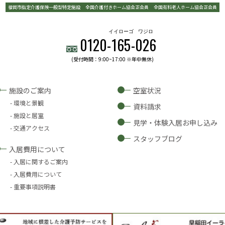
福岡市指定介護保険一般型特定施設
全国介護付きホーム協会正会員
全国有料老人ホーム協会正会員
イイローゴ
ワジロ
0120-
165
-
026
(受付時間：9:00~17:00 ※年中無休)
施設のご案内
空室状況
環境と景観
資料請求
施設と居室
見学・体験入居お申し込み
交通アクセス
スタッフブログ
入居費用について
入居に関するご案内
入居費用について
重要事項説明書