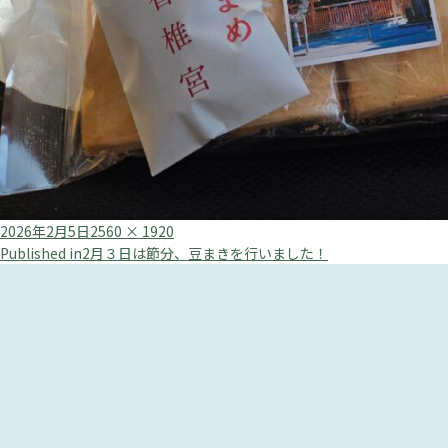
Posted
Full
2026年2月5日
2560 × 1920
投
on
size
Published in
2月３日は節分、豆まきを行いました！
稿
ナ
ビ
ゲ
ー
シ