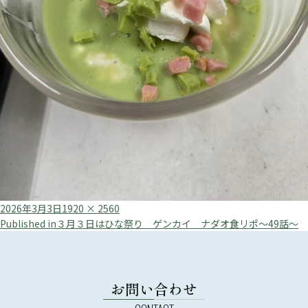
Posted
Full
2026年3月3日
1920 × 2560
投
on
size
Published in
３月３日はひな祭り ゲンカイ ナダオ食リポ～49話～
稿
ナ
ビ
お問い合わせ
ゲ