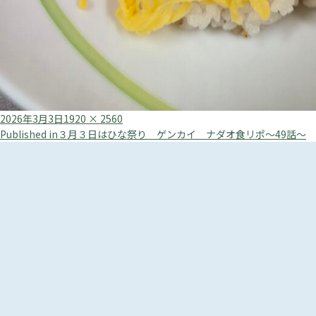
Posted
Full
2026年3月3日
1920 × 2560
投
on
size
Published in
３月３日はひな祭り ゲンカイ ナダオ食リポ～49話～
稿
ナ
ビ
ゲ
ー
シ
ョ
ン