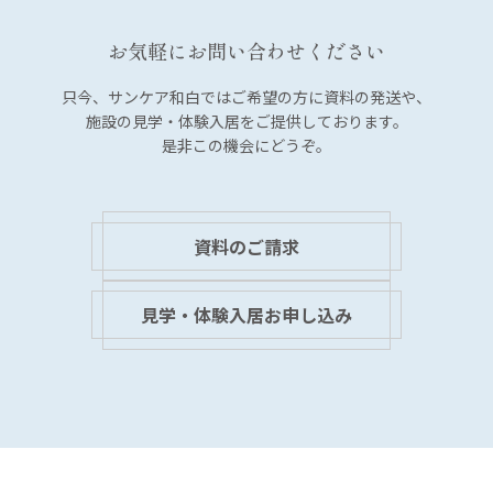
ー
シ
お気軽にお問い合わせください
ョ
ン
只今、サンケア和白では
ご希望の方に資料の発送や、
施設の見学・体験入居を
ご提供しております。
是非この機会にどうぞ。
資料のご請求
見学・体験入居お申し込み