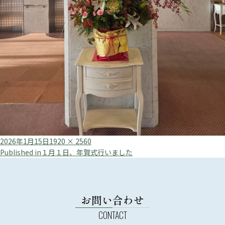
Posted
Full
2026年1月15日
1920 × 2560
投
on
size
Published in
１月１日、年賀式行いました
稿
ナ
ビ
お問い合わせ
ゲ